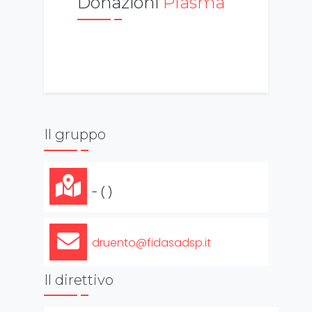
Donazioni
Plasma
Il gruppo
- ( )
druento@fidasadsp.it
Il direttivo