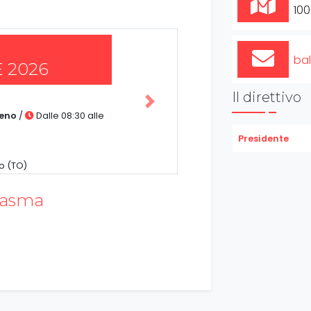
100
bal
 2026
Il direttivo
Successiva
zeno
/
Dalle 08:30 alle
Presidente
o (TO)
lasma