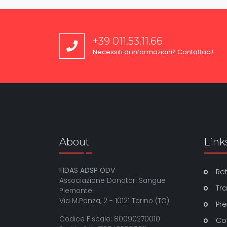
+39 011.53.11.66
Necessiti di informazioni? Contattaci!
About
Link
FIDAS ADSP ODV
Ref
Associazione Donatori Sangue
Tr
Piemonte
Via M.Ponza, 2 - 10121 Torino (TO)
Pr
Codice Fiscale: 80090270010
Co